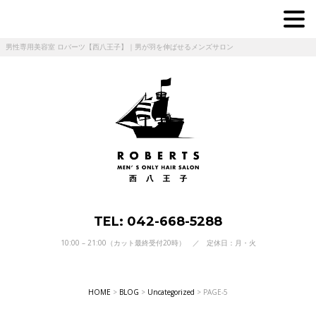
男性専用美容室 ロバーツ【西八王子】｜男が羽を伸ばせるメンズサロン
TEL: 042-668-5288
10:00 – 21:00（カット最終受付20時） ／ 定休日：月・火
HOME
>
BLOG
>
Uncategorized
>
PAGE-5