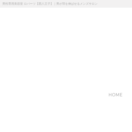
男性専用美容室 ロバーツ【西八王子】｜男が羽を伸ばせるメンズサロン
HOME