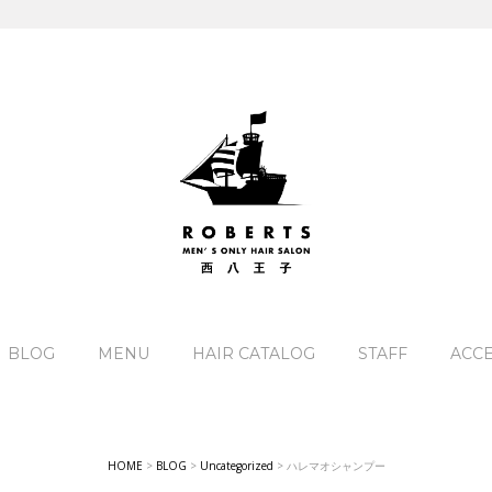
BLOG
MENU
HAIR CATALOG
STAFF
ACC
HOME
>
BLOG
>
Uncategorized
>
ハレマオシャンプー