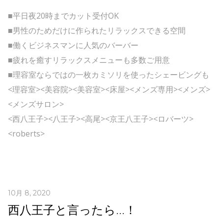
■平日夜20時までカット受付OK
■男性のためだけに作られたリラックスできる空間
■働くビジネスマンに人気のバーバー
■疲れを癒すリラックスメニューも多数ご用意
■理容室ならではの一枚カミソリを使ったシェービングも
<理容室><美容院><美容室><床屋><メンズ専用><メンズ>
<メンズサロン>
<西八王子><八王子><高尾><京王八王子><ロバーツ>
<roberts>
10月 8, 2020
西八王子と言ったら…！