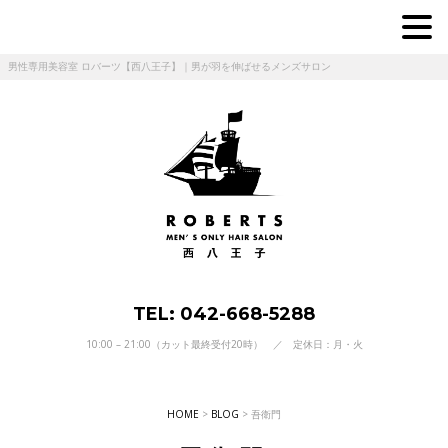
男性専用美容室 ロバーツ【西八王子】｜男が羽を伸ばせるメンズサロン
TEL: 042-668-5288
10:00 – 21:00（カット最終受付20時） ／ 定休日：月・火
HOME
>
BLOG
>
吾衛門