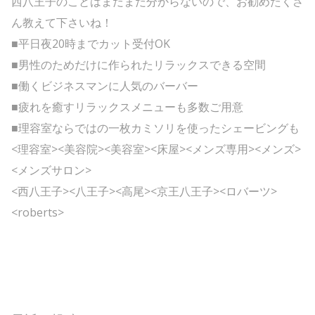
西八王子のことはまだまだ分からないので、お勧めたくさ
ん教えて下さいね！
■平日夜20時までカット受付OK
■男性のためだけに作られたリラックスできる空間
■働くビジネスマンに人気のバーバー
■疲れを癒すリラックスメニューも多数ご用意
■理容室ならではの一枚カミソリを使ったシェービングも
<理容室><美容院><美容室><床屋><メンズ専用><メンズ>
<メンズサロン>
<西八王子><八王子><高尾><京王八王子><ロバーツ>
<roberts>