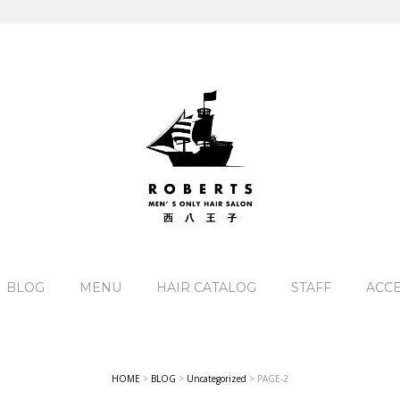
BLOG
MENU
HAIR CATALOG
STAFF
ACC
HOME
>
BLOG
>
Uncategorized
>
PAGE-2