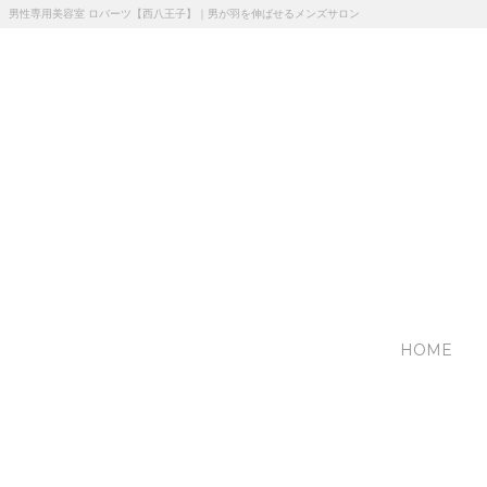
男性専用美容室 ロバーツ【西八王子】｜男が羽を伸ばせるメンズサロン
HOME