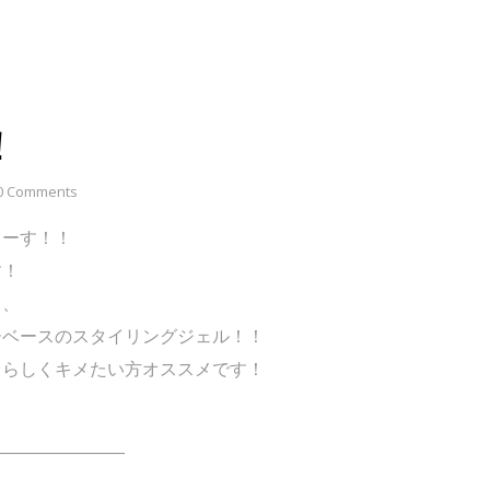
！
0 Comments
まーす！！
す！
し、
ーベースのスタイリングジェル！！
男らしくキメたい方オススメです！
――――――――