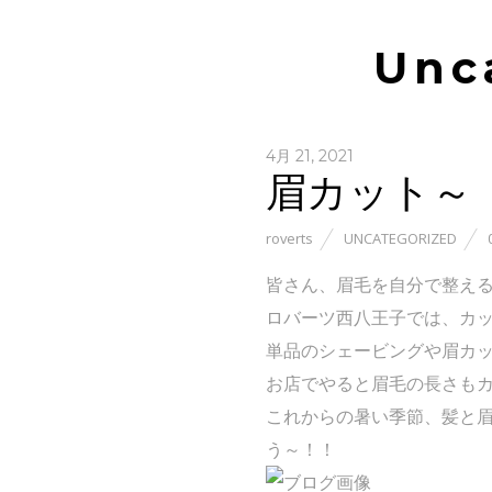
Unc
4月 21, 2021
眉カット～
roverts
UNCATEGORIZED
皆さん、眉毛を自分で整え
ロバーツ西八王子では、カ
単品のシェービングや眉カ
お店でやると眉毛の長さも
これからの暑い季節、髪と
う～！！