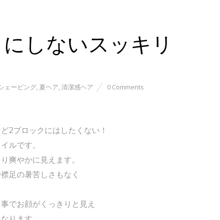
クにしないスッキリ
シェービング
,
夏ヘア
,
清潔感ヘア
0 Comments
ど2ブロックにはしたくない！
タイルです。
より爽やかに見えます。
で襟足の暑苦しさもなく
る事でお顔がくっきりと見え
になります。