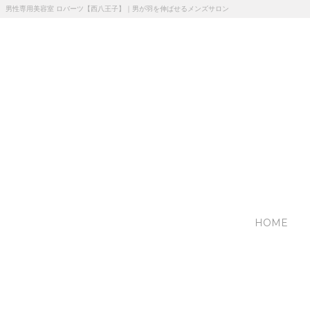
男性専用美容室 ロバーツ【西八王子】｜男が羽を伸ばせるメンズサロン
HOME