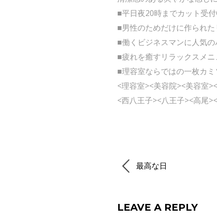
■平日夜20時までカット受付
■男性のためだけに作られた
■働くビジネスマンに人気の
■疲れを癒すリラックスメニ
■理容室ならではの一枚カミ
<理容室><美容院><美容室>
<西八王子><八王子><高尾><
最高な日
LEAVE A REPLY