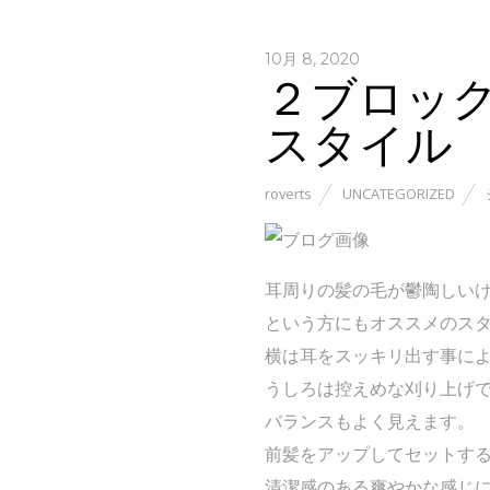
10月 8, 2020
２ブロッ
スタイル
roverts
UNCATEGORIZED
耳周りの髪の毛が鬱陶しいけ
という方にもオススメのス
横は耳をスッキリ出す事に
うしろは控えめな刈り上げ
バランスもよく見えます。
前髪をアップしてセットす
清潔感のある爽やかな感じ