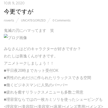
10月 9, 2020
今更ですが
roverts
UNCATEGORIZED
0 Comments
鬼滅の刃にハマってます 笑
みなさんはどのキャラクターが好きですか？
わたしは善逸くんがすきです。
アニメトークしましょう！！
■平日夜20時までカット受付OK
■男性のためだけに作られたリラックスできる空間
■働くビジネスマンに人気のバーバー
■疲れを癒すリラックスメニューも多数ご用意
■理容室ならではの一枚カミソリを使ったシェービングも
<理容室><美容院><美容室><床屋><メンズ専用><メンズ>