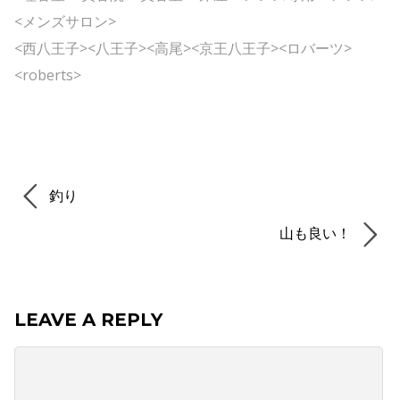
<メンズサロン>
<西八王子><八王子><高尾><京王八王子><ロバーツ>
<roberts>
釣り
山も良い！
LEAVE A REPLY