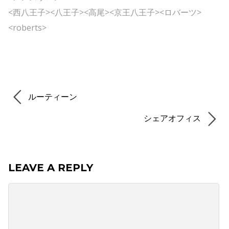
<西八王子><八王子><高尾><京王八王子><ロバーツ>
<roberts>
ルーティーン
シェアオフィス
LEAVE A REPLY