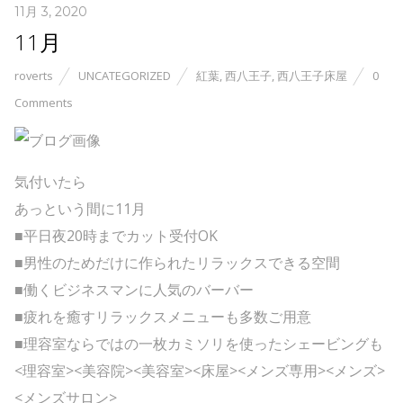
11月 3, 2020
11月
roverts
UNCATEGORIZED
紅葉
,
西八王子
,
西八王子床屋
0
Comments
気付いたら
あっという間に11月
■平日夜20時までカット受付OK
■男性のためだけに作られたリラックスできる空間
■働くビジネスマンに人気のバーバー
■疲れを癒すリラックスメニューも多数ご用意
■理容室ならではの一枚カミソリを使ったシェービングも
<理容室><美容院><美容室><床屋><メンズ専用><メンズ>
<メンズサロン>